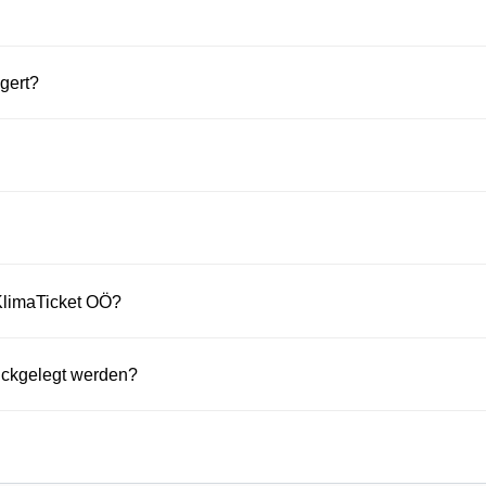
gert?
 KlimaTicket OÖ?
rückgelegt werden?