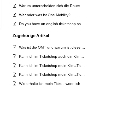
Warum unterscheiden sich die Routenvorschläge vom OÖVV Ticketshop und der OÖVV Fahrplanauskunft?
Wer oder was ist One Mobility?
Do you have an english ticketshop as well?
Zugehörige
Artikel
Was ist die OMT und warum ist diese auf der Vorsteuerbescheinigung angeführt?
Kann ich im Ticketshop auch ein KlimaTicket Österreich kaufen?
Kann ich im Ticketshop mein KlimaTicket Österreich bei den Ermäßigungen hinterlegen?
Kann ich im Ticketshop mein KlimaTicket Österreich digital anzeigen lassen?
Wie erhalte ich mein Ticket, wenn ich es im OÖVV Ticketshop oder in der OÖVV Ticket-App kaufe?