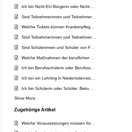
Ich bin Nicht-EU-Bürgerin oder Nicht-EU-Bürger und nehme an einem Austauschprogramm teil. Habe ich ebenfalls Anspruch auf ein Jugend-Ticket OÖ?
Sind Teilnehmerinnen und Teilnehmer an einer Ausbildung für Medizinische Assistenzberufe für das Schüler-Ticket OÖ und das Jugend-Ticket OÖ zugelassen?
Welche Tickets können Krankenpflegeschülerinnen und Krankenpflegeschüler sowie Pflegeassistenz-Schülerinnen und Pflegeassistenz-Schüler beantragen?
Sind Teilnehmerinnen und Teilnehmer am freiwilligen sozialen Jahr oder am Umweltjahr für das Jugend-Ticket OÖ zugelassen?
Sind Schülerinnen und Schüler von Fachsozialarbeitseinrichtungen für ein Schüler-Ticket OÖ zugelassen?
Welche Maßnahmen der beruflichen Qualifizierung sind für das Jugend-Ticket OÖ zugelassen?
Ich bin Berufsschülerin oder Berufsschüler. Bekomme ich ein Schüler-Ticket OÖ?
Ich bin ein Lehrling in Niederösterreich oder Steiermark. Bekomme ich ein Lehrlings-Ticket OÖ?
Ich bin Schülerin oder Schüler. Bekomme ich ein Schüler-Ticket OÖ?
Show More
Zugehörige
Artikel
Welche Voraussetzungen müssen für den Bezug eines Schüler-Ticket OÖ erfüllt werden?